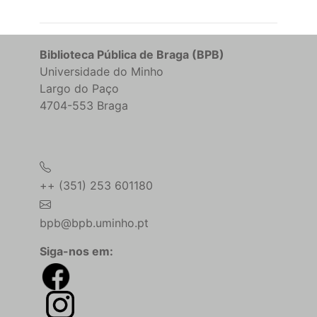
Biblioteca Pública de Braga (BPB)
Universidade do Minho
Largo do Paço
4704-553 Braga
++ (351) 253 601180
bpb@bpb.uminho.pt
Siga-nos em: