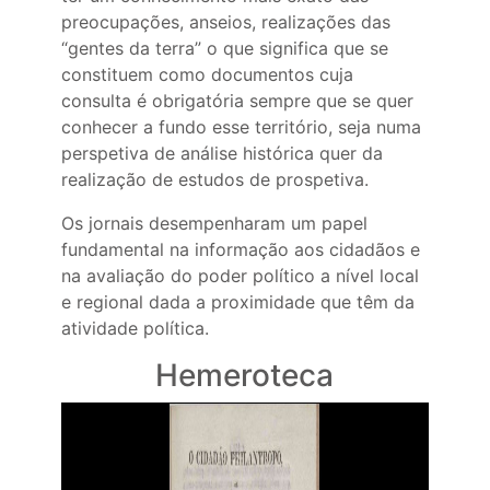
preocupações, anseios, realizações das
“gentes da terra” o que significa que se
constituem como documentos cuja
consulta é obrigatória sempre que se quer
conhecer a fundo esse território, seja numa
perspetiva de análise histórica quer da
realização de estudos de prospetiva.
Os jornais desempenharam um papel
fundamental na informação aos cidadãos e
na avaliação do poder político a nível local
e regional dada a proximidade que têm da
atividade política.
Hemeroteca
A constituição da Hemeroteca Digital da
BPB tem como principal objetivo facultar o
acesso universal
online
a um conjunto
alargado de títulos de jornais publicados na
região.